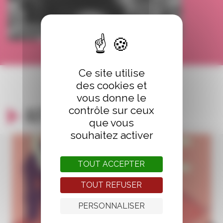
Ce site utilise
des cookies et
vous donne le
contrôle sur ceux
Autour du même thème
que vous
souhaitez activer
TOUT ACCEPTER
TOUT REFUSER
PERSONNALISER