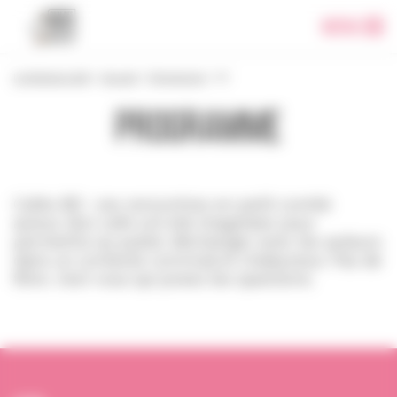
Panneau de gestion des cookies
Menu
Le festival 2018
>
Accueil
>
Programme
>
Sti
Programme
Cafés BD : ces rencontres en petit comité
autour d’un café ont été imaginées pour
permettre au public d’échanger avec les auteurs
dans un contexte convivial et chaleureux. Pas de
filtre, c’est vous qui posez les questions.