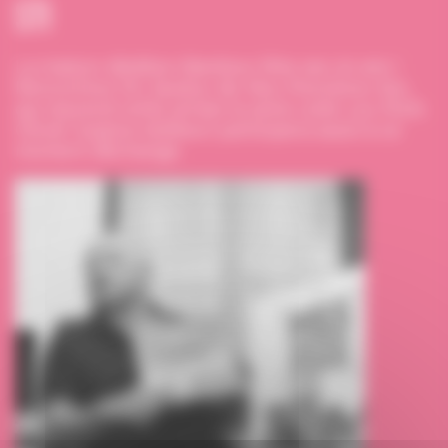
Sti
La maison d’édition Bamboo fête ses 20 ans !
Rencontrez Sti, l’auteur de
Mes Premières fois
,
qui reprend cette année la série culte
Les Profs.
Olivier Sulpice (éditeur) participera aussi à ce
moment d’échange.