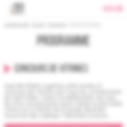
Panneau de gestion des cookies
Menu
Le festival 2018
>
Accueil
>
Programme
>
Concours de vitrines
Programme
Concours de vitrines
Quai des Bulles organise cette année un
concours de vitrines pour tous les commerçants
de Saint-Malo ! Suite à la délibération d’un jury,
les trois commerçants ayant réalisé la plus belle
vitrine sur le thème de la bande-dessinée
recevront des cadeaux ! Résultats à suivre…