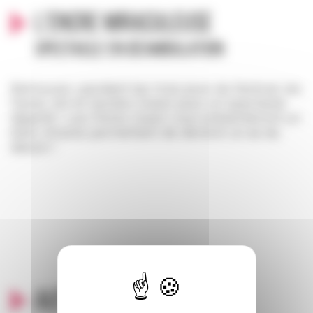
L'encre miraculeuse
Spectacle en déambulation
Retrouvez, pendant les trois jours du festival, les
frères Jim et Gordon Ouest pour un spectacle
déjanté ! Les frères Ouest vous présenteront un
élixir miracle permettant de devenir un as du
dessin !
Autour du même thème