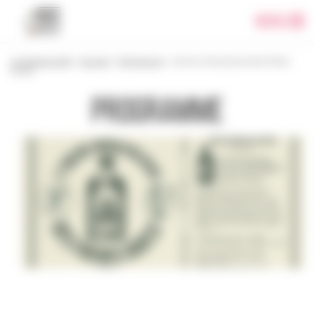
Panneau de gestion des cookies
Menu
Le festival 2018
>
Accueil
>
Programme
>
L’encre miraculeuse des frères
Ouest
Programme