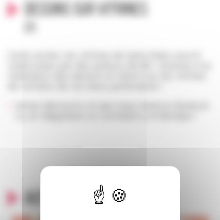
Dessins sur vitrines
Cy.
Cette année, les vitrines de Saint-Malo seront
redécorées par des auteurs de BD ! Assistez à la
réalisation des dessins en direct sur les vitrines
de certains de nos lieux partenaires !
Venez découvrir ce que nous réserve l’auteure
Cy. en dégustant un cocktail à La Fabrique !
Autour du même thème