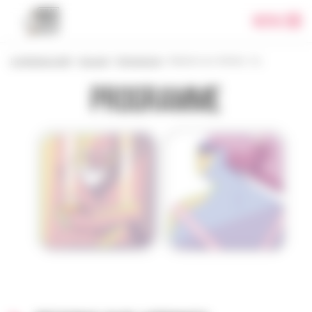
Panneau de gestion des cookies
Menu
Le festival 2018
>
Accueil
>
Programme
>
Dessins sur vitrines : Cy.
Programme