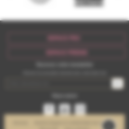
ESPACE PRO
ESPACE PRESSE
Recevez votre newsletter
Recevez les actualités récentes dans votre boite mail
Nous suivre
Mécénat
Mentions légales et confidentialité des données