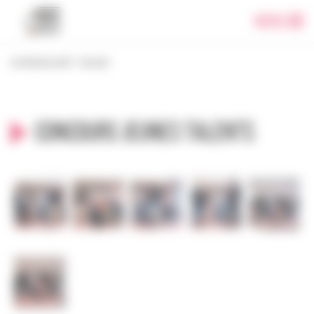
Panneau de gestion des cookies
Menu
Le festival 2018
>
Accueil
Concours jeunes talents